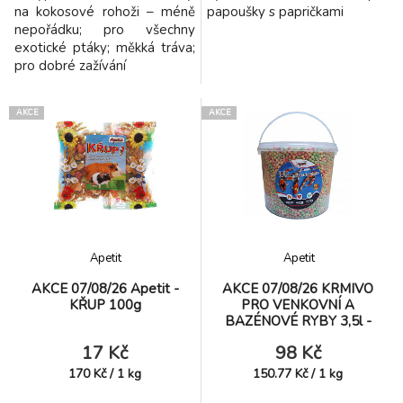
na kokosové rohoži – méně
papoušky s papričkami
nepořádku; pro všechny
exotické ptáky; měkká tráva;
pro dobré zažívání
AKCE
AKCE
Apetit
Apetit
AKCE 07/08/26 Apetit -
AKCE 07/08/26 KRMIVO
KŘUP 100g
PRO VENKOVNÍ A
BAZÉNOVÉ RYBY 3,5l -
kuličky
17 Kč
98 Kč
170
Kč
/
1
kg
150.77
Kč
/
1
kg