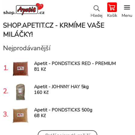
Košík
Menu
Hledej
SHOP.APETIT.CZ - KRMÍME VAŠE
MILÁČKY!
Nejprodávanější
Apetit - PONDSTICKS RED - PREMIUM
1.
500g
81 Kč
Apetit - JOHNNY HAY 5kg
2.
160 Kč
Apetit - PONDSTICKS 500g
3.
68 Kč
Apetit - MALÝ PAPOUŠEK 800g