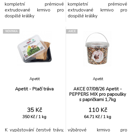
kompletní prémiové
kompletní prémiové
extrudované krmivo pro
extrudované krmivo pro
dospělé králíky
dospělé králíky
NOVINKA
AKCE
Apetit
Apetit
Apetit - Ptačí tráva
AKCE 07/08/26 Apetit -
PEPPERS MIX pro papoušky
s papričkami 1,7kg
35 Kč
110 Kč
350
Kč
/
1
kg
64.71
Kč
/
1
kg
K vypěstování čerstvé trávy,
výběrové krmivo pro