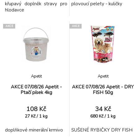
křupavý doplněk stravy pro
plovoucí pelety - kuličky
hlodavce
AKCE
AKCE
Apetit
Apetit
AKCE 07/08/26 Apetit -
AKCE 07/08/26 Apetit - DRY
Ptačí písek 4kg
FISH 50g
108 Kč
34 Kč
27
Kč
/
1
kg
680
Kč
/
1
kg
doplňkové minerální krmivo
SUŠENÉ RYBIČKY DRY FISH