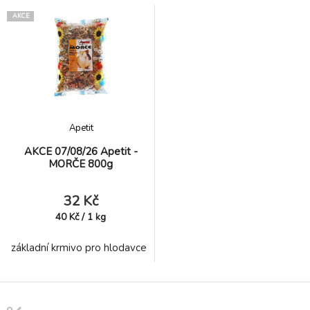
AKCE
Apetit
AKCE 07/08/26 Apetit -
MORČE 800g
32 Kč
40
Kč
/
1
kg
základní krmivo pro hlodavce