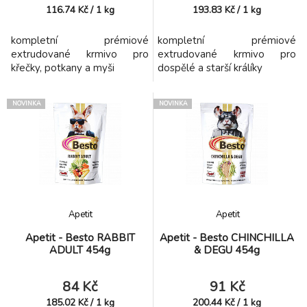
116.74
Kč
/
1
kg
193.83
Kč
/
1
kg
kompletní prémiové
kompletní prémiové
extrudované krmivo pro
extrudované krmivo pro
křečky, potkany a myši
dospělé a starší králíky
NOVINKA
NOVINKA
Apetit
Apetit
Apetit - Besto RABBIT
Apetit - Besto CHINCHILLA
ADULT 454g
& DEGU 454g
84 Kč
91 Kč
185.02
Kč
/
1
kg
200.44
Kč
/
1
kg