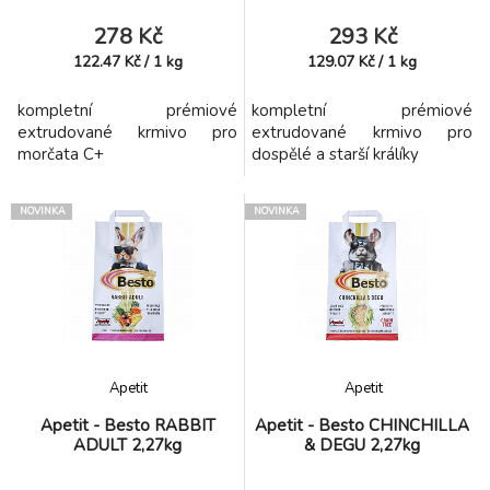
278 Kč
293 Kč
122.47
Kč
/
1
kg
129.07
Kč
/
1
kg
kompletní prémiové
kompletní prémiové
extrudované krmivo pro
extrudované krmivo pro
morčata C+
dospělé a starší králíky
NOVINKA
NOVINKA
Apetit
Apetit
Apetit - Besto RABBIT
Apetit - Besto CHINCHILLA
ADULT 2,27kg
& DEGU 2,27kg