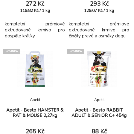
272 Kč
293 Kč
119.82
Kč
/
1
kg
129.07
Kč
/
1
kg
kompletní prémiové
kompletní prémiové
extrudované krmivo pro
extrudované krmivo pro
dospělé králíky
činčily pravé a osmáky degu
NOVINKA
NOVINKA
Apetit
Apetit
Apetit - Besto HAMSTER &
Apetit - Besto RABBIT
RAT & MOUSE 2,27kg
ADULT & SENIOR C+ 454g
265 Kč
88 Kč