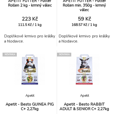
APETIT FUTTER - Futter
APETIT FUTTER - Futter
Rollen 2 kg - krmný válec
Rollen min. 350g - krmný
válec
223 Kč
59 Kč
111.5
Kč
/
1
kg
168.57
Kč
/
1
kg
Doplňkové krmivo pro králíky
Doplňkové krmivo pro králíky
a hlodavce.
a hlodavce.
NOVINKA
NOVINKA
Apetit
Apetit
Apetit - Besto GUINEA PIG
Apetit - Besto RABBIT
C+ 2,27kg
ADULT & SENIOR C+ 2,27kg