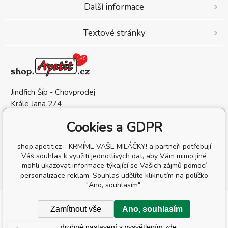
Další informace
Textové stránky
Jindřich Šíp - Chovprodej
Krále Jana 274
583 01 Chotěboř
Cookies a GDPR
Česká Republika
IČO: 13209132
shop.apetit.cz - KRMÍME VAŠE MILÁČKY! a partneři potřebují
DIČ: CZ6905302162
Váš souhlas k využití jednotlivých dat, aby Vám mimo jiné
mohli ukazovat informace týkající se Vašich zájmů pomocí
personalizace reklam. Souhlas udělíte kliknutím na políčko
"Ano, souhlasím".
Copyright © 2026 Jindřich Šíp - Chovprodej
Zamítnout vše
Ano, souhlasím
Všechna práva vyhrazena.
Podrobné nastavení s vysvětlením zde