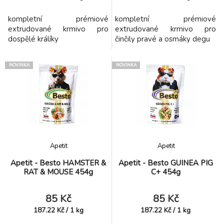
kompletní prémiové
kompletní prémiové
extrudované krmivo pro
extrudované krmivo pro
dospělé králíky
činčily pravé a osmáky degu
NOVINKA
NOVINKA
Apetit
Apetit
Apetit - Besto HAMSTER &
Apetit - Besto GUINEA PIG
RAT & MOUSE 454g
C+ 454g
85 Kč
85 Kč
187.22
Kč
/
1
kg
187.22
Kč
/
1
kg