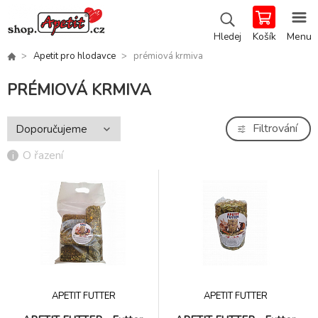
Košík
Menu
Hledej
Apetit pro hlodavce
prémiová krmiva
PRÉMIOVÁ KRMIVA
Filtrování
O řazení
APETIT FUTTER
APETIT FUTTER