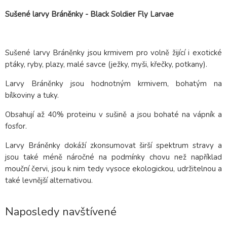
Sušené larvy
Bráněnky - Black Soldier Fly Larvae
Sušené larvy Bráněnky jsou krmivem pro volně žijící i exotické
ptáky, ryby, plazy, malé savce (ježky, myši, křečky, potkany).
Larvy Bráněnky jsou hodnotným krmivem, bohatým na
bílkoviny a tuky.
Obsahují až 40% proteinu v sušině a jsou bohaté na vápník a
fosfor.
Larvy Bráněnky dokáží zkonsumovat širší spektrum stravy a
jsou také méně náročné na podmínky chovu než například
mouční červi, jsou k nim tedy vysoce ekologickou, udržitelnou a
také levnější alternativou.
Naposledy navštívené