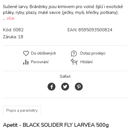
Sušené larvy Bráněnky jsou krmivem pro volně žijící i exotické
ptáky, ryby, plazy, malé savce (ježky, myši, křečky, potkany).
...
více
Kód:
0082
EAN:
8595093500824
Záruka:
18
Do oblíbených
Dotaz prodejci
Porovnání
Hlídání
Sdílet
Popis a parametry
Apetit - BLACK SOLIDER FLY LARVEA 500g