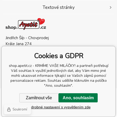
Textové stránky
Jindřich Šíp - Chovprodej
Krále Jana 274
583 01 Chotěboř
Cookies a GDPR
Česká Republika
IČO: 13209132
shop.apetit.cz - KRMÍME VAŠE MILÁČKY! a partneři potřebují
DIČ: CZ6905302162
Váš souhlas k využití jednotlivých dat, aby Vám mimo jiné
mohli ukazovat informace týkající se Vašich zájmů pomocí
personalizace reklam. Souhlas udělíte kliknutím na políčko
"Ano, souhlasím".
Copyright © 2026 Jindřich Šíp - Chovprodej
Zamítnout vše
Ano, souhlasím
Všechna práva vyhrazena.
Podrobné nastavení s vysvětlením zde
Tvorba a pronájem eshopů
BINARGON.cz
-
Mapa stránek
Soukromí