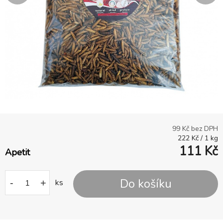
99
Kč bez DPH
222
Kč
/
1
kg
111
Kč
Apetit
Do košíku
-
+
ks