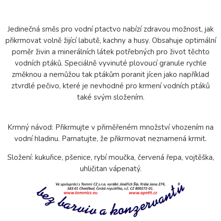
Jedinečná směs pro vodní ptactvo nabízí zdravou možnost, jak
přikrmovat volně žijící labutě, kachny a husy. Obsahuje optimální
poměr živin a minerálních látek potřebných pro život těchto
vodních ptáků. Speciálně vyvinuté plovoucí granule rychle
změknou a nemůžou tak ptákům poranit jícen jako například
ztvrdlé pečivo, které je nevhodné pro krmení vodních ptáků
také svým složením.
Krmný návod: Přikrmujte v přiměřeném množství vhozením na
vodní hladinu. Pamatujte, že přikrmovat neznamená krmit.
Složení: kukuřice, pšenice, rybí moučka, červená řepa, vojtěška,
uhličitan vápenatý.