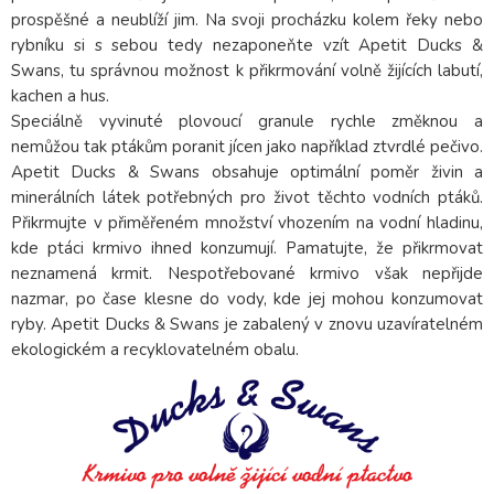
prospěšné a neublíží jim. Na svoji procházku kolem řeky nebo
rybníku si s sebou tedy nezaponeňte vzít Apetit Ducks &
Swans, tu správnou možnost k přikrmování volně žijících labutí,
kachen a hus.
Speciálně vyvinuté plovoucí granule rychle změknou a
nemůžou tak ptákům poranit jícen jako například ztvrdlé pečivo.
Apetit Ducks & Swans obsahuje optimální poměr živin a
minerálních látek potřebných pro život těchto vodních ptáků.
Přikrmujte v přiměřeném množství vhozením na vodní hladinu,
kde ptáci krmivo ihned konzumují. Pamatujte, že přikrmovat
neznamená krmit. Nespotřebované krmivo však nepřijde
nazmar, po čase klesne do vody, kde jej mohou konzumovat
ryby. Apetit Ducks & Swans je zabalený v znovu uzavíratelném
ekologickém a recyklovatelném obalu.