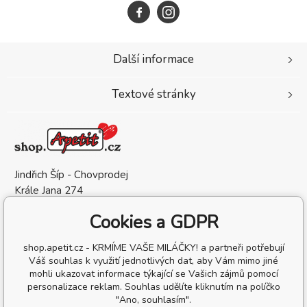
Další informace
Textové stránky
Jindřich Šíp - Chovprodej
Krále Jana 274
583 01 Chotěboř
Cookies a GDPR
Česká Republika
IČO: 13209132
shop.apetit.cz - KRMÍME VAŠE MILÁČKY! a partneři potřebují
DIČ: CZ6905302162
Váš souhlas k využití jednotlivých dat, aby Vám mimo jiné
mohli ukazovat informace týkající se Vašich zájmů pomocí
personalizace reklam. Souhlas udělíte kliknutím na políčko
"Ano, souhlasím".