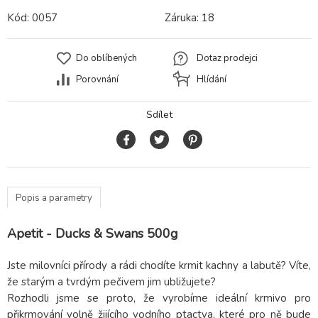
Kód:
0057
Záruka:
18
Do oblíbených
Dotaz prodejci
Porovnání
Hlídání
Sdílet
Popis a parametry
Apetit - Ducks & Swans 500g
Jste milovníci přírody a rádi chodíte krmit kachny a labutě? Víte,
že starým a tvrdým pečivem jim ubližujete?
Rozhodli jsme se proto, že vyrobíme ideální krmivo pro
přikrmování volně žijícího vodního ptactva, které pro ně bude