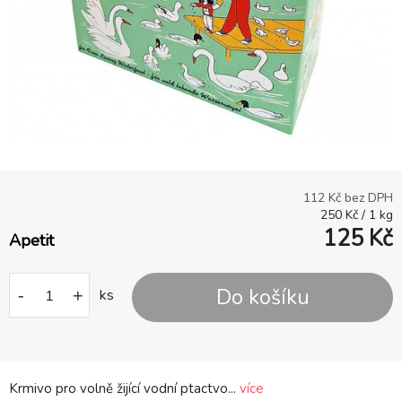
112
Kč bez DPH
250
Kč
/
1
kg
125
Kč
Apetit
Do košíku
-
+
ks
Krmivo pro volně žijící vodní ptactvo...
více