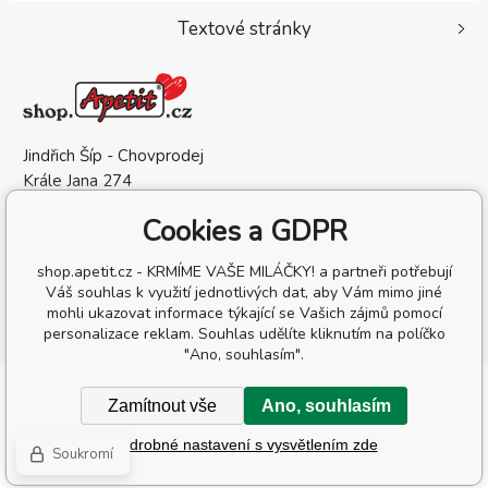
Textové stránky
Jindřich Šíp - Chovprodej
Krále Jana 274
583 01 Chotěboř
Cookies a GDPR
Česká Republika
IČO: 13209132
shop.apetit.cz - KRMÍME VAŠE MILÁČKY! a partneři potřebují
DIČ: CZ6905302162
Váš souhlas k využití jednotlivých dat, aby Vám mimo jiné
mohli ukazovat informace týkající se Vašich zájmů pomocí
personalizace reklam. Souhlas udělíte kliknutím na políčko
"Ano, souhlasím".
Copyright © 2026 Jindřich Šíp - Chovprodej
Zamítnout vše
Ano, souhlasím
Všechna práva vyhrazena.
Podrobné nastavení s vysvětlením zde
Tvorba a pronájem eshopů
BINARGON.cz
-
Mapa stránek
Soukromí