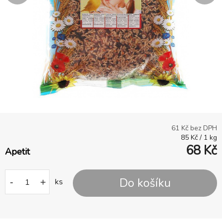
61
Kč bez DPH
85
Kč
/
1
kg
68
Kč
Apetit
Do košíku
-
+
ks