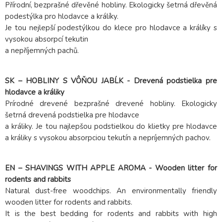
Přírodní, bezprašné dřevěné hobliny. Ekologicky šetrná dřevěná
podestýlka pro hlodavce a králíky.
Je tou nejlepší podestýlkou do klece pro hlodavce a králíky s
vysokou absorpcí tekutin
a nepříjemných pachů.
SK – HOBLINY S VÔŇOU JABĹK - Drevená podstielka pre
hlodavce a králiky
Prírodné drevené bezprašné drevené hobliny. Ekologicky
šetrná drevená podstielka pre hlodavce
a králiky. Je tou najlepšou podstielkou do klietky pre hlodavce
a králiky s vysokou absorpciou tekutín a nepríjemných pachov.
EN – SHAVINGS WITH APPLE AROMA - Wooden litter for
rodents and rabbits
Natural dust-free woodchips. An environmentally friendly
wooden litter for rodents and rabbits.
It is the best bedding for rodents and rabbits with high