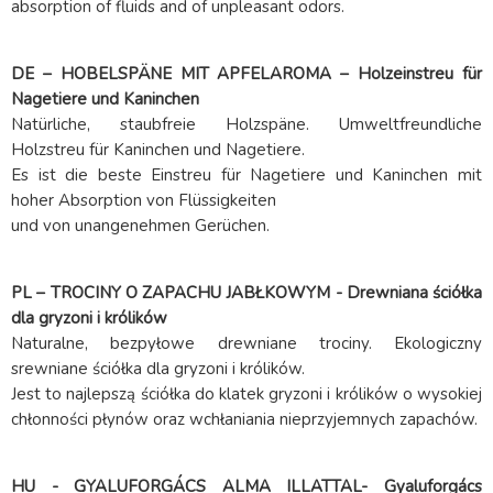
absorption of fluids and of unpleasant odors.
DE – HOBELSPÄNE MIT APFELAROMA – Holzeinstreu für
Nagetiere und Kaninchen
Natürliche, staubfreie Holzspäne. Umweltfreundliche
Holzstreu für Kaninchen und Nagetiere.
Es ist die beste Einstreu für Nagetiere und Kaninchen mit
hoher Absorption von Flüssigkeiten
und von unangenehmen Gerüchen.
PL – TROCINY O ZAPACHU JABŁKOWYM - Drewniana ściółka
dla gryzoni i królików
Naturalne, bezpyłowe drewniane trociny. Ekologiczny
srewniane ściółka dla gryzoni i królików.
Jest to najlepszą ściółka do klatek gryzoni i królików o wysokiej
chłonności płynów oraz wchłaniania nieprzyjemnych zapachów.
HU - GYALUFORGÁCS ALMA ILLATTAL- Gyaluforgács