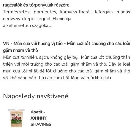
rágcsálók és törpenyulak részére
Természetes, pormentes, környezetbarát faforgács magas
nedvszivó képességgel. Eliminálja
a kellemetlen szagokat.
VN - Mùn cưa với hương vị táo - Mùn cưa lót chuồng cho các loài
gặm nhấm và thỏ
Mùn cưa tự nhiên, sạch, không gây bụi. Mùn cưa lót chuồng thân
thiện với môi trường cho các loài gặm nhấm và thỏ. Đây là loại
mùn cưa tốt nhất để lót chuồng cho các loài gặm nhấm và thỏ
với khả năng hấp thụ cao các chất lỏng và mùi khó chịu.
Naposledy navštívené
Apetit -
JOHNNY
SHAVINGS
APPLE 3,5kg