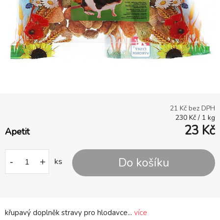
21
Kč bez DPH
230
Kč
/
1
kg
23
Kč
Apetit
Do košíku
-
+
ks
křupavý doplněk stravy pro hlodavce...
více