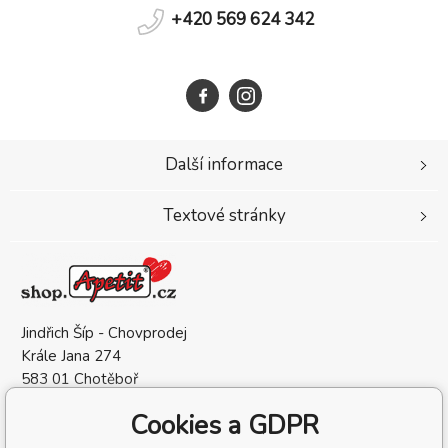
+420 569 624 342
Další informace
Textové stránky
Jindřich Šíp - Chovprodej
Krále Jana 274
583 01 Chotěboř
Česká Republika
Cookies a GDPR
IČO: 13209132
DIČ: CZ6905302162