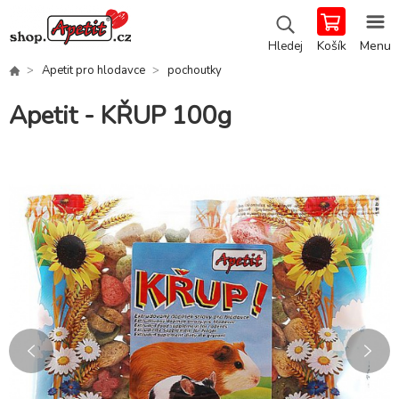
Košík
Menu
Hledej
Apetit pro hlodavce
pochoutky
Apetit - KŘUP 100g