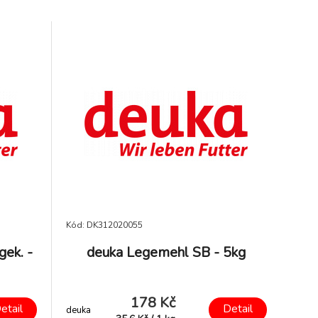
Kód: DK312020055
gek. -
deuka Legemehl SB - 5kg
178 Kč
etail
Detail
deuka