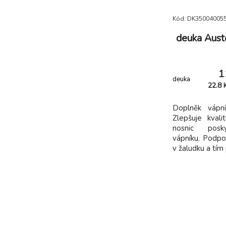
Kód: DK35004005
deuka Aust
1
deuka
22.8
Doplněk vápn
Zlepšuje kval
nosnic posk
vápníku. Podpo
v žaludku a tím 