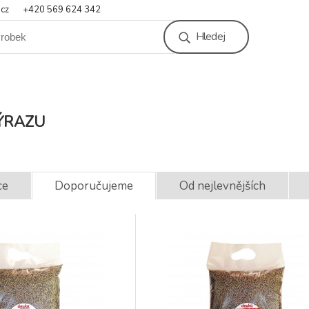
.cz
+420 569 624 342
Hledej
ÝRAZU
ce
Doporučujeme
Od nejlevnějších