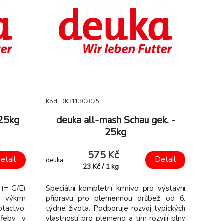
Kód: DK311302025
 25kg
deuka all-mash Schau gek. -
25kg
575 Kč
etail
Detail
deuka
23
Kč
/
1
kg
(= G/E)
Speciální kompletní krmivo pro výstavní
a výkrm
přípravu pro plemennou drůbež od 6.
tactvo.
týdne života. Podporuje rozvoj typických
třeby v
vlastností pro plemeno a tím rozvíjí plný