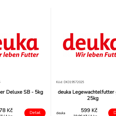
morčata.
5
Kód: DK319572025
er Deluxe SB - 5kg
deuka Legewachtelfutter 
25kg
78 Kč
599 Kč
Detail
D
deuka