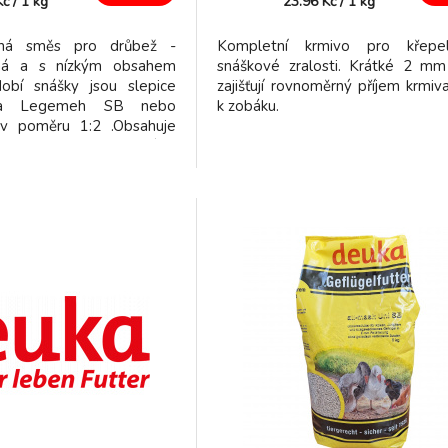
Kč
/
1
kg
23.96
Kč
/
1
kg
lná směs pro drůbež -
Kompletní krmivo pro křepe
ěná a s nízkým obsahem
snáškové zralosti. Krátké 2 mm
obí snášky jsou slepice
zajišťují rovnoměrný příjem krmiv
ka Legemeh SB nebo
k zobáku.
v poměru 1:2 .Obsahuje
, milo, moučku z měkkýšů,
semínka a mnoho dalších
iencí. Oregano obsažené v
e podporuje imunitní
í.