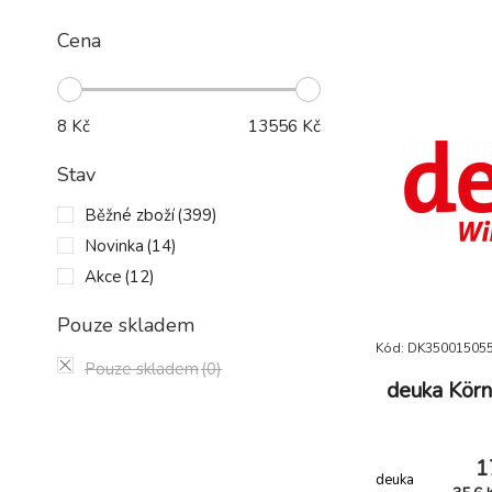
Cena
8
Kč
13556
Kč
Stav
Běžné zboží
(399)
Novinka
(14)
Akce
(12)
Pouze skladem
Kód: DK35001505
Pouze skladem
(0)
deuka Körn
1
deuka