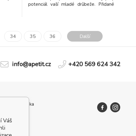
potenciál vaší mladé drůbeže. Přidané
doplňky výživy zcela pokrývají potřeby
zvířat ve výstavní přípravě. Krmivo v
peletách je také ideální jako krmivo pro
kohouty.
34
35
36
Další
info@apetit.cz
+420 569 624 342
Zajícova zahrádka
í Váš
hli
izace