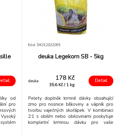
Kód: DK312022055
sille
deuka Legekorn SB - 5kg
178 Kč
etail
Detail
deuka
35.6
Kč
/
1
kg
líky od
Pelety doplněk krmné dávky obsahující
ální pro
zrno pro nosnice bílkoviny a vápník pro
esových
tvorbu vaječných skořápek. V kombinaci
. Vysoký
2:1 s obilím nebo obilovinami poskytuje
í systém
kompletní krmnou dávku pro vaše
ý obsah
nosnice.
ný i pro