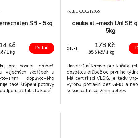
5
Kód: DK310212055
ernschalen SB - 5kg
deuka all-mash Uni SB ge
5kg
14 Kč
178 Kč
Detail
D
deuka
Kč
/
1
kg
35.6
Kč
/
1
kg
íku pro nosnou drůbež.
Univerzální krmivo pro kuřata, m
itu vaječných skořápek u
dospělou drůbež od prvního týdne
ytováním doplňkového
Má certifikaci VLOG, je tedy vh
ruje také štěpení potravy
výrobu potravin bez GMO a neo
podporuje stabilitu kostí.
kokcidiostatika. 2mm pelety.