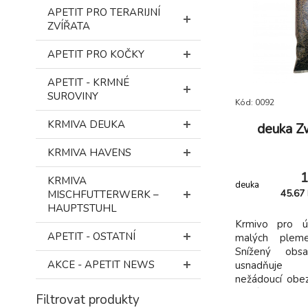
APETIT PRO TERARIJNÍ
ZVÍŘATA
APETIT PRO KOČKY
APETIT - KRMNÉ
SUROVINY
Kód: 0092
KRMIVA DEUKA
deuka Z
KRMIVA HAVENS
1
KRMIVA
deuka
45.67
MISCHFUTTERWERK –
HAUPTSTUHL
Krmivo pro ú
APETIT - OSTATNÍ
malých pleme
Snížený obs
AKCE - APETIT NEWS
usnadňuje c
nežádoucí obezi
na výstavu ve š
Filtrovat produkty