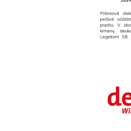
35.6
Prémiová obi
pečlivě očišt
prachu. V obd
krmeny deu
Legekorn SB 
krájený hrášek
slunečnicová 
cenných ingred
Körner Delux
systém a tráven