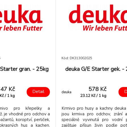
5
Kód: DK313002025
tarter gran. - 25kg
deuka G/E Starter gek. -
47 Kč
578 Kč
Detail
D
deuka
Kč
/
1
kg
23.12
Kč
/
1
kg
rmivo pro křepelky a
Krmivo pro husy a kachny deuka 
ž. je vhodné pro odchov a
jsou krmiva pro odchov, zrání 
ažantů, koroptví, perliček,
speciálně vyvinutá pro vodní p
krasných hus a kachen.
zajišťuje přísun živin podle po