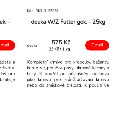
Kód: DK313122025
k. -
deuka W/Z Futter gek. - 25kg
575 Kč
etail
Detail
deuka
23
Kč
/
1
kg
láďata a
Kompletní krmivo pro křepelky, bažanty,
 života.
koroptve, perličky, pávy, okrasné kachny a
odný pro
husy. K použití po příslušném odchovu
bsahuje
jako krmivo pro zrání/udržovací krmivo
nebo do snáškové zralosti. K použití ve
výkrmu zvířat až do porážky.