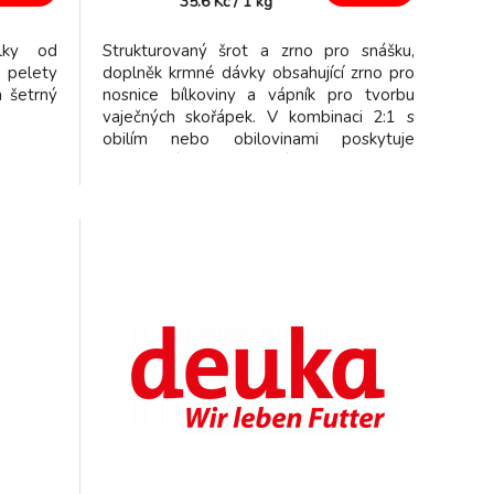
35.6
Kč
/
1
kg
lky od
Strukturovaný šrot a zrno pro snášku,
 pelety
doplněk krmné dávky obsahující zrno pro
a šetrný
nosnice bílkoviny a vápník pro tvorbu
vaječných skořápek. V kombinaci 2:1 s
obilím nebo obilovinami poskytuje
kompletní krmnou dávku pro vaše
nosnice.