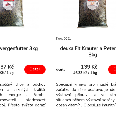
Kód: 0091
wergenfutter 3kg
deuka Fit Krauter a Peter
3kg
37 Kč
139 Kč
Detail
D
deuka
Kč
/
1
kg
46.33
Kč
/
1
kg
spěšný chov a odchov
Speciální krmivo pro mladé krá
n a zakrslých králíků.
začátku do fáze odstavu, je ide
ah energie a škrobu
výstavní přípravu a ve str
hovateli předcházet
situacích během výstavní sezóny
tě. Přesto zvířata dorazí
obsah vitamínu C posiluje imunitn
pičkové formě.
mladých králíků. A pro vysok
vitamínu C je deukanin fit vhod