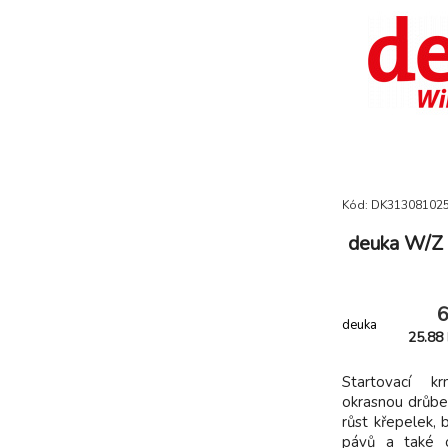
Kód: DK31308102
deuka W/Z S
6
deuka
25.88
Startovací k
okrasnou drůbe
růst křepelek, b
pávů a také o