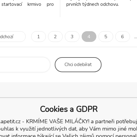
startovací krmivo pro
prvních týdnech odchovu.
nty, perličky, koroptve a
ch 5-6 týdnech života.
týdnů stáří. Pokud se má
užívat pro okrasné husy a
oručuje se používat
dchozí
1
2
3
4
5
6
...
 týdne života.
Chci
odebírat
Chovprodej
Obchodní, dodací a platební
Apetit 
Cookies a GDPR
podmínky, ochrana osobních
O nás
oř
údajů
B2B
.apetit.cz - KRMÍME VAŠE MILÁČKY! a partneři potřebuj
ka
Odstoupení od smlouvy
uhlas k využití jednotlivých dat, aby Vám mimo jiné mo
2
Kontakty
ovat informace týkající se Vašich zájmů pomocí personal