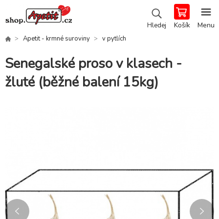
Košík
Menu
Hledej
Apetit - krmné suroviny
v pytlích
Senegalské proso v klasech -
žluté (běžné balení 15kg)