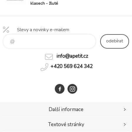
klasech - žluté
(běžné balení
15kg)
Slevy a novinky e-mailem
odebírat
info@apetit.cz
+420 569 624 342
Další informace
Textové stránky