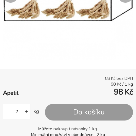
88
Kč bez DPH
98
Kč
/
1
kg
98
Kč
Apetit
Do košíku
-
+
kg
Můžete nakoupit násobky 1 kg.
Minimální množství v objednávce: 2 kg