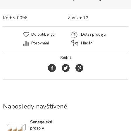
Kód:
s-0096
Záruka:
12
Do oblíbených
Dotaz prodejci
Porovnání
Hlídání
Sdílet
Naposledy navštívené
Senegalské
proso v