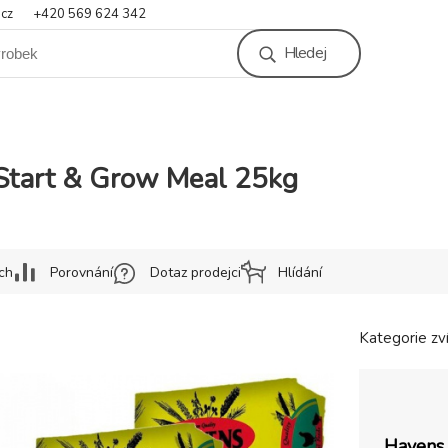
.cz
+420 569 624 342
Hledej
tart & Grow Meal 25kg
ch
Porovnání
Dotaz prodejci
Hlídání
Kategorie zví
Havens