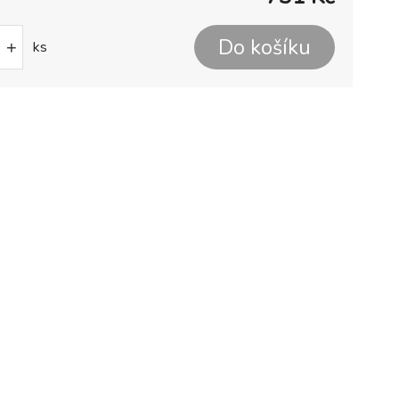
Do košíku
+
ks