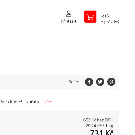
Košík
Přihlásit
je prázdný
Sdílet
řat: drůbež - kuřata ...
více
653
Kč bez DPH
29.24
Kč
/
1
kg
731
Kč