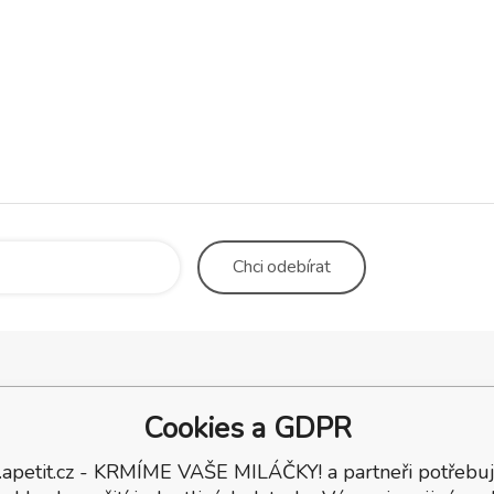
Chci
odebírat
Chovprodej
Obchodní, dodací a platební
Apetit 
Cookies a GDPR
podmínky, ochrana osobních
O nás
oř
údajů
B2B
.apetit.cz - KRMÍME VAŠE MILÁČKY! a partneři potřebuj
ka
Odstoupení od smlouvy