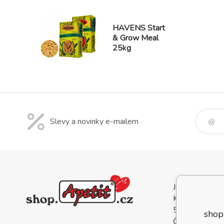
HAVENS Start
& Grow Meal
25kg
Slevy a novinky e-mailem
Jindřich Šíp - 
Krále Jana 274
583 01 Chotěb
shop
Česká Republi