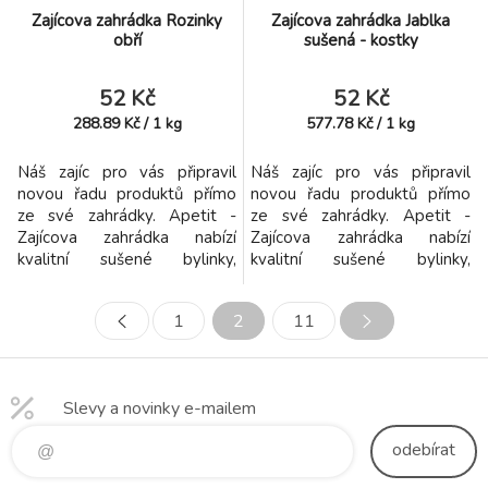
Zajícova zahrádka Rozinky
Zajícova zahrádka Jablka
obří
sušená - kostky
52 Kč
52 Kč
288.89
Kč
/
1
kg
577.78
Kč
/
1
kg
Náš zajíc pro vás připravil
Náš zajíc pro vás připravil
novou řadu produktů přímo
novou řadu produktů přímo
ze své zahrádky. Apetit -
ze své zahrádky. Apetit -
Zajícova zahrádka nabízí
Zajícova zahrádka nabízí
kvalitní sušené bylinky,
kvalitní sušené bylinky,
zeleninu i ovoce nejen pro
zeleninu i ovoce nejen pro
hlodavce a zakrslé králíčky,
hlodavce a zakrslé králíčky,
1
2
11
ale i ostatní domácí miláčky.
ale i ostatní domácí miláčky.
Slevy a novinky e-mailem
odebírat