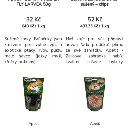
FLY LARVEA 50g
sušený – chips
32 Kč
52 Kč
640
Kč
/
1
kg
433.33
Kč
/
1
kg
Sušené larvy Bráněnky jsou
Náš zajíc pro vás připravil
krmivem pro volně žijící i
novou řadu produktů přímo
exotické ptáky, ryby, plazy,
ze své zahrádky. Apetit -
malé savce (ježky, myši,
Zajícova zahrádka nabízí
křečky, potkany).
kvalitní sušené bylinky,
zeleninu i ovoce nejen pro
hlodavce a zakrslé králíčky,
ale i ostatní domácí miláčky.
Apetit
Apetit