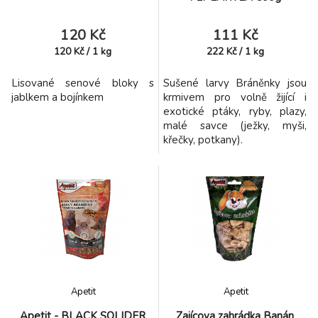
120 Kč
111 Kč
120
Kč
/
1
kg
222
Kč
/
1
kg
Lisované senové bloky s
Sušené larvy Bráněnky jsou
jablkem a bojínkem
krmivem pro volně žijící i
exotické ptáky, ryby, plazy,
malé savce (ježky, myši,
křečky, potkany).
Apetit
Apetit
Apetit - BLACK SOLIDER
Zajícova zahrádka Banán