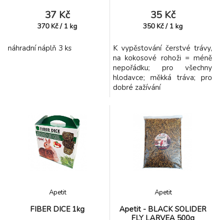
37 Kč
35 Kč
370
Kč
/
1
kg
350
Kč
/
1
kg
náhradní náplň 3 ks
K vypěstování čerstvé trávy,
na kokosové rohoži = méně
nepořádku; pro všechny
hlodavce; měkká tráva; pro
dobré zažívání
Apetit
Apetit
FIBER DICE 1kg
Apetit - BLACK SOLIDER
FLY LARVEA 500g