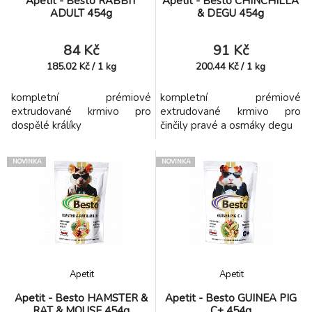
Apetit - Besto RABBIT
Apetit - Besto CHINCHILLA
ADULT 454g
& DEGU 454g
84 Kč
91 Kč
185.02
Kč
/
1
kg
200.44
Kč
/
1
kg
kompletní prémiové
kompletní prémiové
extrudované krmivo pro
extrudované krmivo pro
dospělé králíky
činčily pravé a osmáky degu
NOVINKA
NOVINKA
Apetit
Apetit
Apetit - Besto HAMSTER &
Apetit - Besto GUINEA PIG
RAT & MOUSE 454g
C+ 454g