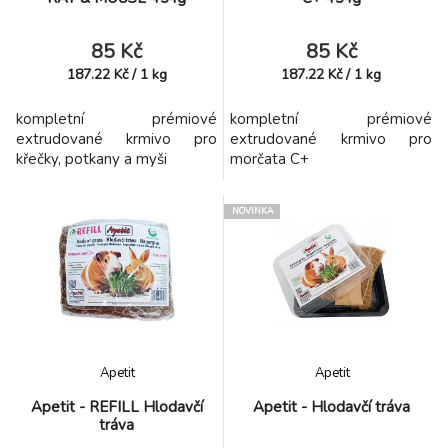
85 Kč
85 Kč
187.22
Kč
/
1
kg
187.22
Kč
/
1
kg
kompletní prémiové
kompletní prémiové
extrudované krmivo pro
extrudované krmivo pro
křečky, potkany a myši
morčata C+
NOVINKA
Apetit
Apetit
Apetit - REFILL Hlodavčí
Apetit - Hlodavčí tráva
tráva