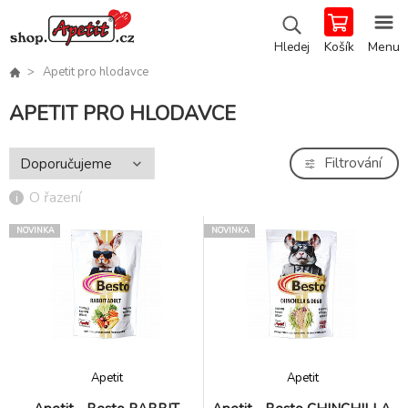
Košík
Menu
Hledej
Apetit pro hlodavce
APETIT PRO HLODAVCE
Filtrování
O řazení
NOVINKA
NOVINKA
Apetit
Apetit